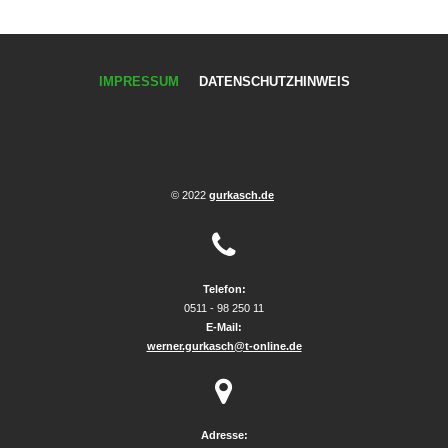
IMPRESSUM
DATENSCHUTZHINWEIS
© 2022
gurkasch.de

Telefon:
0511 - 98 250 11
E-Mail:
werner.gurkasch@t-online.de

Adresse: